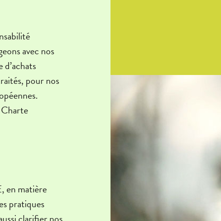
nsabilité
ageons avec nos
e d’achats
raités, pour nos
uropéennes.
e Charte
E, en matière
es pratiques
ssi clarifier nos