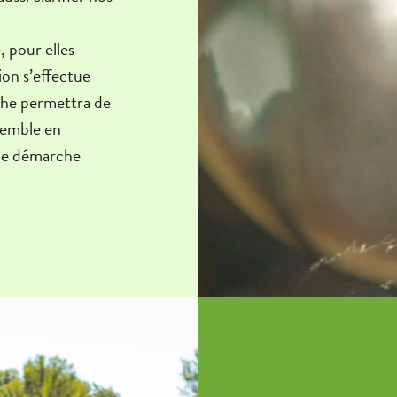
, pour elles-
ion s’effectue
rche permettra de
semble en
une démarche