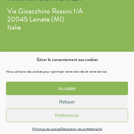
Via Gioacchino Rossini 1/A
20045 Lainate (MI)
Italie
© 2019 Nutrition & Santé
Gérer le consentement aux cookies
Mentions légales
Nous utilisons des cookies pour optimiser notre site web et notre service.
Politique de cookies (EU)
Déclaration de confidentialité (UE)
Accepter
Accessibilité : non conforme
Refuser
Avertissement
Préférences
Effectuer un signalement
Politique de cookies
Déclaration de confidentialité