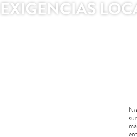
EXIGENCIAS LOC
Nut
sur
más
ent